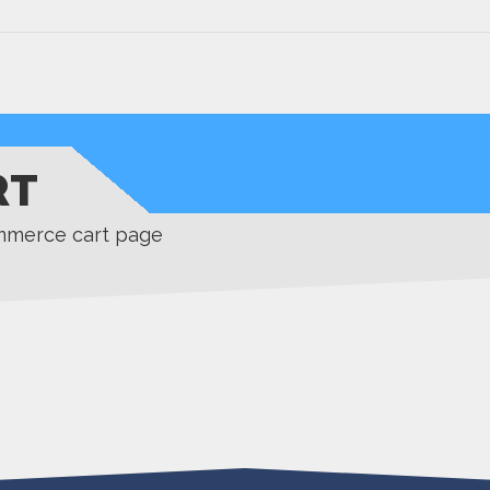
RT
mmerce cart page