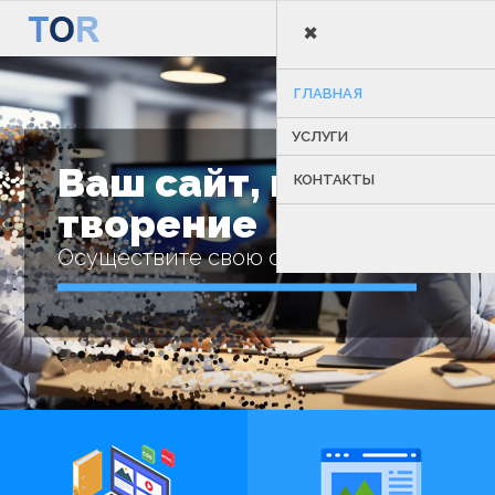
×
MENU
ГЛАВНАЯ
УСЛУГИ
Ваш сайт, наше
КОНТАКТЫ
творение
Осуществите свою онлайн мечту